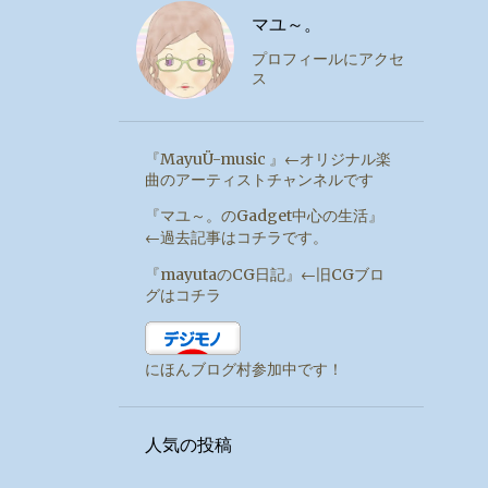
マユ～。
プロフィールにアクセ
ス
『MayuÜ-music 』←オリジナル楽
曲のアーティストチャンネルです
『マユ～。のGadget中心の生活』
←過去記事はコチラです。
『mayutaのCG日記』←旧CGブロ
グはコチラ
にほんブログ村参加中です！
人気の投稿