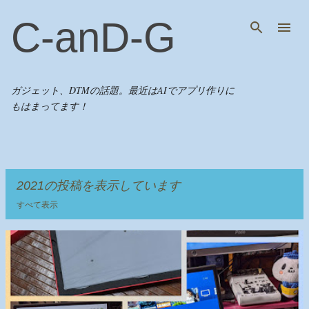
スキップしてメイン コンテンツに移動
C-anD-G
ガジェット、DTMの話題。最近はAIでアプリ作りに
もはまってます！
2021の投稿を表示しています
すべて表示
投
稿