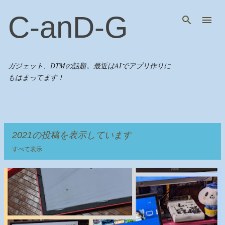
スキップしてメイン コンテンツに移動
C-anD-G
ガジェット、DTMの話題。最近はAIでアプリ作りに
もはまってます！
2021の投稿を表示しています
すべて表示
投
稿