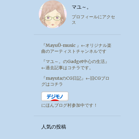
マユ～。
プロフィールにアクセ
ス
『MayuÜ-music 』←オリジナル楽
曲のアーティストチャンネルです
『マユ～。のGadget中心の生活』
←過去記事はコチラです。
『mayutaのCG日記』←旧CGブロ
グはコチラ
にほんブログ村参加中です！
人気の投稿