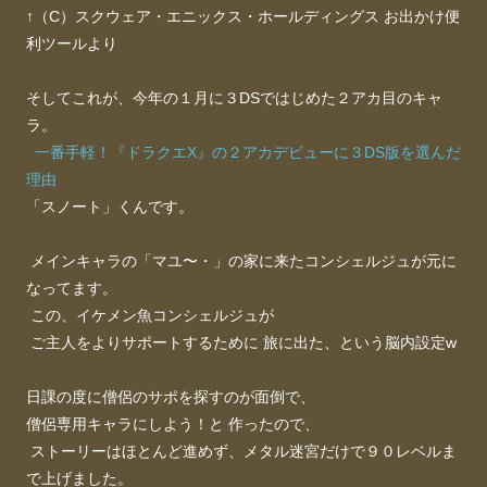
↑（C）スクウェア・エニックス・ホールディングス お出かけ便
利ツールより
そしてこれが、今年の１月に３DSではじめた２アカ目のキャ
ラ。
一番手軽！『ドラクエX』の２アカデビューに３DS版を選んだ
理由
「スノート」くんです。
メインキャラの「マユ〜・」の家に来たコンシェルジュが元に
なってます。
この、イケメン魚コンシェルジュが
ご主人をよりサポートするために 旅に出た、という脳内設定w
日課の度に僧侶のサポを探すのが面倒で、
僧侶専用キャラにしよう！と 作ったので、
ストーリーはほとんど進めず、メタル迷宮だけで９０レベルま
で上げました。