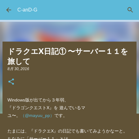
スキップしてメイン コンテンツに移動
C-anD-G
ドラクエX日記① 〜サーバー１１を
旅して
8月 30, 2016
Windows版が出てから３年弱、
『ドラゴンクエストX』を 遊んでいるマ
ユ〜。
（@mayuu_pp）
です。
たまには、『ドラクエX』の日記でも書いてみようかなーと。
ちなみに「サーバー１１」とは